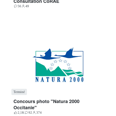
Consultation CoRAE
56
49
Contributions
Participants
Terminé
Concours photo "Natura 2000
Occitanie"
2,1K
92
374
Votes
Contributions
Participants