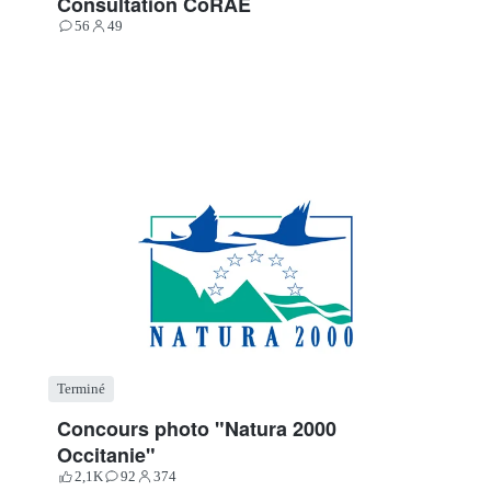
Consultation CoRAE
56
49
Contributions
Participants
Terminé
Concours photo "Natura 2000
Occitanie"
2,1K
92
374
Votes
Contributions
Participants