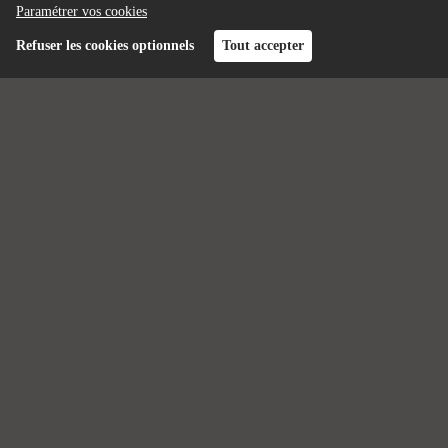
Paramétrer vos cookies
Refuser les cookies optionnels
Tout accepter
Connexion
Terminé
Alimentation en Occitanie : je participe !
24K
24K
Contributions
Participants
Articles liés
28 articles liés
Voir les articles
À propos