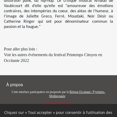
distorsion punk, du hip-hop. Le critique musical Arnaud de
Vaubicourt dit d’elle qu’elle est "amoureuse des émotions
contraires, des intempéries du coeur, des aléas de l'humeur, à
l'image de Juliette Greco, Ferré, Moustaki, Noir Désir ou
Catherine Ringer qui ont pour dénominateur commun la
passion et la fougue."
Pour aller plus loin :
Voir les autres événements du festival Printemps Citoyen en
Occitanie 2022
À propos
Cette interface participative est proposée par la
Région Occitanie / Pyrénées-
Méditerranée
Contactez-nous
Cliquez sur « Tout accepter » pour consentir à l’utilisation des
Autres liens