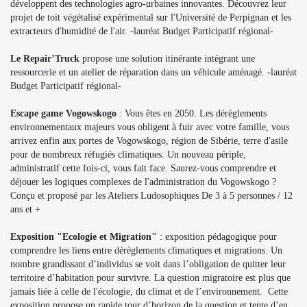
développent des technologies agro-urbaines innovantes. Découvrez leur
projet de toit végétalisé expérimental sur l'Université de Perpignan et les
extracteurs d'humidité de l'air. -lauréat Budget Participatif régional-
Le Repair’Truck
propose une solution itinérante intégrant une
ressourcerie et un atelier de réparation dans un véhicule aménagé. -lauréat
Budget Participatif régional-
Escape game Vogowskogo
: Vous êtes en 2050. Les dérèglements
environnementaux majeurs vous obligent à fuir avec votre famille, vous
arrivez enfin aux portes de Vogowskogo, région de Sibérie, terre d'asile
pour de nombreux réfugiés climatiques. Un nouveau périple,
administratif cette fois-ci, vous fait face. Saurez-vous comprendre et
déjouer les logiques complexes de l'administration du Vogowskogo ?
Conçu et proposé par les Ateliers Ludosophiques De 3 à 5 personnes / 12
ans et +
Exposition "Ecologie et Migration"
: exposition pédagogique pour
comprendre les liens entre dérèglements climatiques et migrations. Un
nombre grandissant d’individus se voit dans l’obligation de quitter leur
territoire d’habitation pour survivre. La question migratoire est plus que
jamais liée à celle de l'écologie, du climat et de l’environnement.
Cette
exposition propose un rapide tour d’horizon de la question et tente d’en