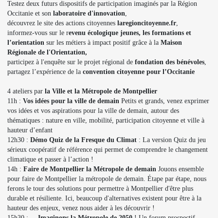
Testez deux futurs dispositifs de participation imaginés par la Région
Occitanie et son
laboratoire d'innovation
,
découvrez le site des actions citoyennes
laregioncitoyenne.fr
,
informez-vous sur le r
evenu écologique jeunes, les formations
et
l’orientation
sur les métiers à impact positif grâce à la
Maison
Régionale de l'Orientation,
participez à l'enquête sur le projet régional de
fondation des bénévoles
,
partagez l’expérience de la
convention citoyenne pour l’Occitanie
4 ateliers par
la Ville et la Métropole de Montpellier
11h :
Vos idées pour la ville de demain
Petits et grands, venez exprimer
vos idées et vos aspirations pour la ville de demain, autour des
thématiques : nature en ville, mobilité, participation citoyenne et ville à
hauteur d’enfant
12h30 :
Démo Quiz de la Fresque du Climat
: La version Quiz du jeu
sérieux coopératif de référence qui permet de comprendre le changement
climatique et passer à l’action !
14h :
Faire de Montpellier la Métropole de demain
Jouons ensemble
pour faire de Montpellier la métropole de demain. Étape par étape, nous
ferons le tour des solutions pour permettre à Montpellier d'être plus
durable et résiliente. Ici, beaucoup d'alternatives existent pour être à la
hauteur des enjeux, venez nous aider à les découvrir !
15h30 :
Imaginons la Métropole de 2050
! Un forum prospectif