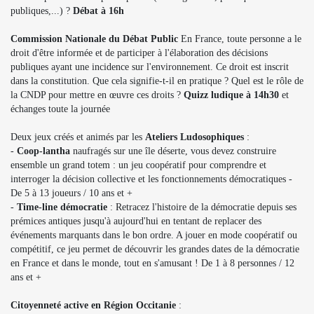
publiques,...) ?
Débat à 16h
Commission Nationale du Débat Public
En France, toute personne a le
droit d'être informée et de participer à l'élaboration des décisions
publiques ayant une incidence sur l'environnement. Ce droit est inscrit
dans la constitution. Que cela signifie-t-il en pratique ? Quel est le rôle de
la CNDP pour mettre en œuvre ces droits ?
Quizz ludique à 14h30
et
échanges toute la journée
Deux jeux créés et animés par les
Ateliers Ludosophiques
:
-
Coop-lantha
naufragés sur une île déserte, vous devez construire
ensemble un grand totem : un jeu coopératif pour comprendre et
interroger la décision collective et les fonctionnements démocratiques -
De 5 à 13 joueurs / 10 ans et +
-
Time-line démocratie
: Retracez l'histoire de la démocratie depuis ses
prémices antiques jusqu'à aujourd'hui en tentant de replacer des
événements marquants dans le bon ordre. A jouer en mode coopératif ou
compétitif, ce jeu permet de découvrir les grandes dates de la démocratie
en France et dans le monde, tout en s'amusant ! De 1 à 8 personnes / 12
ans et +
Citoyenneté active en Région Occitanie
: