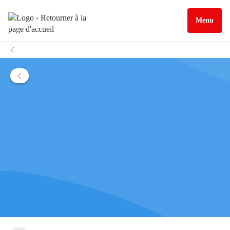
Menu
À propos
Cette interface participative est proposée par la
Région Occitanie / Pyrénées-
Méditerranée
Contactez-nous
Autres liens
Cookies
Gestion des cookies
Politique de confidentialité
Mentions légales
Données personnelles
Accessibilité : partiellement
conforme
Plan de site
Développeurs