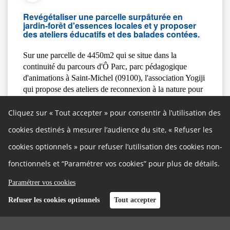
Revégétaliser une parcelle surpâturée en
jardin-forêt d'essences locales et y proposer
des ateliers éducatifs et des balades contées.
Sur une parcelle de 4450m2 qui se situe dans la
continuité du parcours d'Ô Parc, parc pédagogique
d'animations à Saint-Michel (09100), l'association Yogiji
qui propose des ateliers de reconnexion à la nature pour
petits et grands depuis 2022 a pour projet de créer un
sanctuaire éducatif de biodiversité ariégeoise, en
Cliquez sur « Tout accepter » pour consentir à l’utilisation des
partenariat avec des pépiniéristes, producteurs de plants
cookies destinés à mesurer l’audience du site, « Refuser les
locaux et herboristes.
cookies optionnels » pour refuser l’utilisation des cookies non-
fonctionnels et “Paramétrer vos cookies” pour plus de détails.
LOCALISATION
Paramétrer vos cookies
Suivre
Refuser les cookies optionnels
Tout accepter
09100 Saint-Michel, France
+