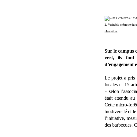
2. Véritable mémoire du pro
plantation.
Sur le campus d
vert, ils fon
d’engagement é
Le projet a pris
locales et 15 arb
« selon l’associ
était attendu a
Cette micro-forê
biodiversité et 
l’initiative, mes
des barbecues. C’