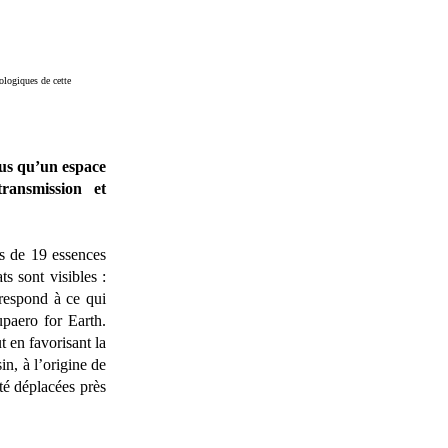
cologiques de cette
lus qu’un espace
ransmission et
es de 19 essences
ts sont visibles :
rrespond à ce qui
paero for Earth.
 en favorisant la
n, à l’origine de
été déplacées près