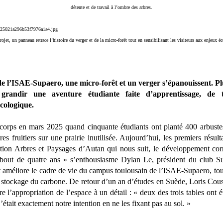
détente et de travail à l’ombre des arbres.
jet, un panneau retrace l’histoire du verger et de la micro-forêt tout en sensibilisant les visiteurs aux enjeux é
e l’ISAE-Supaero, une micro-forêt et un verger s’épanouissent. P
t grandir une aventure étudiante faite d’apprentissage, de t
cologique.
 corps en mars 2025 quand cinquante étudiants ont planté 400 arbust
res fruitiers sur une prairie inutilisée. Aujourd’hui, les premiers résulta
ation Arbres et Paysages d’Autan qui nous suit, le développement co
u bout de quatre ans » s’enthousiasme Dylan Le, président du club Su
t améliore le cadre de vie du campus toulousain de l’ISAE-Supaero, tout
le stockage du carbone. De retour d’un an d’études en Suède, Loris Cousi
ure l’appropriation de l’espace à un détail : « deux des trois tables ont 
était exactement notre intention en ne les fixant pas au sol. »