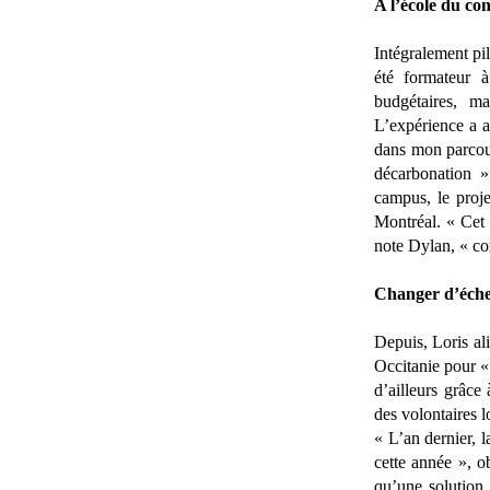
A l’école du co
Intégralement pil
été formateur à
budgétaires, m
L’expérience a a
dans mon parcour
décarbonation » 
campus, le proje
Montréal. « Cet 
note Dylan, « co
Changer d’éche
Depuis, Loris ali
Occitanie pour « 
d’ailleurs grâce
des volontaires l
« L’an dernier, l
cette année », o
qu’une solution 