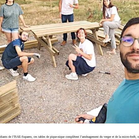
diants de l’ISAE-Supaero, ces tables de pique-nique complètent l’aménagement du verger et de la micro-forêt, o