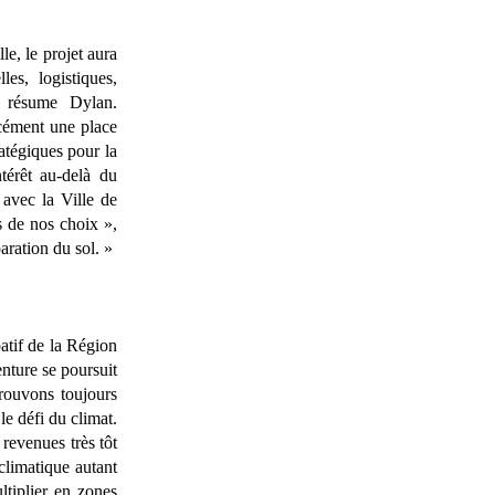
le, le projet aura
es, logistiques,
» résume Dylan.
rcément une place
atégiques pour la
ntérêt au-delà du
 avec la Ville de
s de nos choix »,
aration du sol. »
patif de la Région
enture se poursuit
trouvons toujours
le défi du climat.
 revenues très tôt
climatique autant
ltiplier en zones