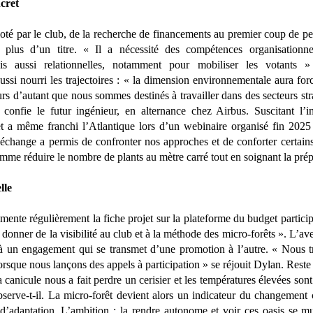
ncret
oté par le club, de la recherche de financements au premier coup de pel
 plus d’un titre. « Il a nécessité des compétences organisationnell
ais aussi relationnelles, notamment pour mobiliser les votants 
ussi nourri les trajectoires : « la dimension environnementale aura fo
s d’autant que nous sommes destinés à travailler dans des secteurs str
confie le futur ingénieur, en alternance chez Airbus. Suscitant l’i
t a même franchi l’Atlantique lors d’un webinaire organisé fin 2025
échange a permis de confronter nos approches et de conforter certain
mme réduire le nombre de plants au mètre carré tout en soignant la prép
lle
mente régulièrement la fiche projet sur la plateforme du budget partici
donner de la visibilité au club et à la méthode des micro-forêts ». L’av
 à un engagement qui se transmet d’une promotion à l’autre. « Nous 
orsque nous lançons des appels à participation » se réjouit Dylan. Reste 
a canicule nous a fait perdre un cerisier et les températures élevées sont
bserve-t-il. La micro-forêt devient alors un indicateur du changement 
d’adaptation. L’ambition : la rendre autonome et voir ces oasis se mu