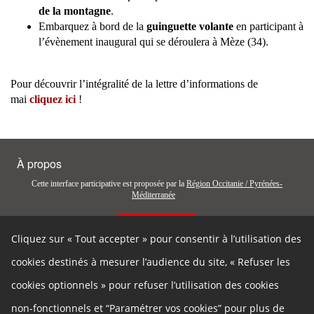
de la montagne
.
Embarquez à bord de la
guinguette volante
en participant à
l’évènement inaugural qui se déroulera à Mèze (34).
Pour découvrir l’intégralité de la lettre d’informations de
mai
cliquez ici
!
À propos
Cette interface participative est proposée par la
Région Occitanie / Pyrénées-
Méditerranée
Contactez-nous
Cliquez sur « Tout accepter » pour consentir à l’utilisation des
Autres liens
cookies destinés à mesurer l’audience du site, « Refuser les
Cookies
Gestion des cookies
cookies optionnels » pour refuser l’utilisation des cookies
Politique de confidentialité
Mentions légales
non-fonctionnels et “Paramétrer vos cookies” pour plus de
Données personnelles
Accessibilité : partiellement