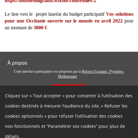
https://tousdesmigrants.wixsite.com/etoiles-2
Le lien vers le projet lauréat du budget participatif
Vos solutions
pour une Occitanie ouverte sur le monde en avril 2022
pour
un montant de
3000 €
À propos
Cette interface participative est proposée par la
Région Occitanie / Pyrénées-
Méditerranée
Contactez-nous
Cliquez sur « Tout accepter » pour consentir à l’utilisation des
Autres liens
cookies destinés à mesurer l’audience du site, « Refuser les
Cookies
Gestion des cookies
cookies optionnels » pour refuser l’utilisation des cookies
Politique de confidentialité
Mentions légales
non-fonctionnels et “Paramétrer vos cookies” pour plus de
Données personnelles
Accessibilité : partiellement
conforme
détails.