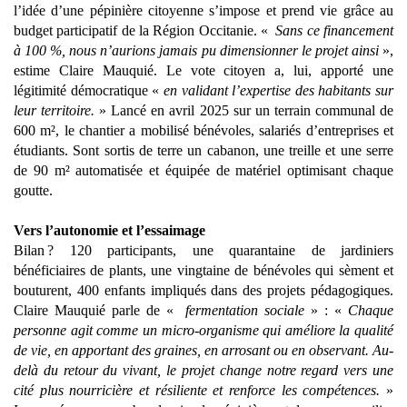
l’idée d’une pépinière citoyenne s’impose et prend vie grâce au
budget participatif de la Région Occitanie. «
Sans ce financement
à 100 %, nous n’aurions jamais pu dimensionner le projet ainsi
»,
estime Claire Mauquié. Le vote citoyen a, lui, apporté une
légitimité démocratique «
en validant l’expertise des habitants sur
leur territoire.
» Lancé en avril 2025 sur un terrain communal de
600 m², le chantier a mobilisé bénévoles, salariés d’entreprises et
étudiants. Sont sortis de terre un cabanon, une treille et une serre
de 90 m² automatisée et équipée de matériel optimisant chaque
goutte.
Vers l’autonomie et l’essaimage
Bilan ? 120 participants, une quarantaine de jardiniers
bénéficiaires de plants, une vingtaine de bénévoles qui sèment et
bouturent, 400 enfants impliqués dans des projets pédagogiques.
Claire Mauquié parle de «
fermentation sociale
» : «
Chaque
personne agit comme un micro-organisme qui améliore la qualité
de vie, en apportant des graines, en arrosant ou en observant. Au-
delà du retour du vivant, le projet change notre regard vers une
cité plus nourricière et résiliente et renforce les compétences.
»