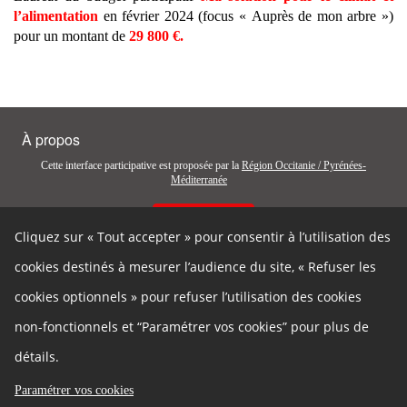
l’alimentation
en février 2024 (focus « Auprès de mon arbre »)
pour un montant de
29 800 €.
À propos
Cette interface participative est proposée par la
Région Occitanie / Pyrénées-
Méditerranée
Contactez-nous
Cliquez sur « Tout accepter » pour consentir à l’utilisation des
Autres liens
cookies destinés à mesurer l’audience du site, « Refuser les
Cookies
Gestion des cookies
cookies optionnels » pour refuser l’utilisation des cookies
Politique de confidentialité
Mentions légales
non-fonctionnels et “Paramétrer vos cookies” pour plus de
Données personnelles
Accessibilité : partiellement
conforme
détails.
Plan de site
Développeurs
Paramétrer vos cookies