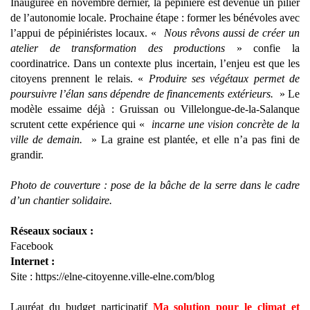
Inaugurée en novembre dernier, la pépinière est devenue un pilier
de l’autonomie locale. Prochaine étape : former les bénévoles avec
l’appui de pépiniéristes locaux. «
Nous rêvons aussi de créer un
atelier de transformation des productions
» confie la
coordinatrice. Dans un contexte plus incertain, l’enjeu est que les
citoyens prennent le relais. «
Produire ses végétaux permet de
poursuivre l’élan sans dépendre de financements extérieurs.
» Le
modèle essaime déjà : Gruissan ou Villelongue-de-la-Salanque
scrutent cette expérience qui «
incarne une vision concrète de la
ville de demain.
» La graine est plantée, et elle n’a pas fini de
grandir.
Photo de couverture : pose de la bâche de la serre dans le cadre
d’un chantier solidaire.
Réseaux sociaux :
Facebook
Internet :
Site :
https://elne-citoyenne.ville-elne.com/blog
Lauréat du budget participatif
Ma solution pour le climat et