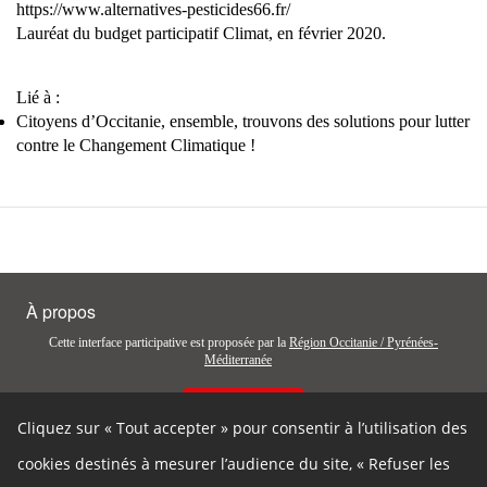
https://www.alternatives-pesticides66.fr/
Lauréat du budget participatif Climat, en février 2020
.
Lié à :
Citoyens d’Occitanie, ensemble, trouvons des solutions pour lutter
contre le Changement Climatique !
À propos
Cette interface participative est proposée par la
Région Occitanie / Pyrénées-
Méditerranée
Contactez-nous
Cliquez sur « Tout accepter » pour consentir à l’utilisation des
Autres liens
cookies destinés à mesurer l’audience du site, « Refuser les
Cookies
Gestion des cookies